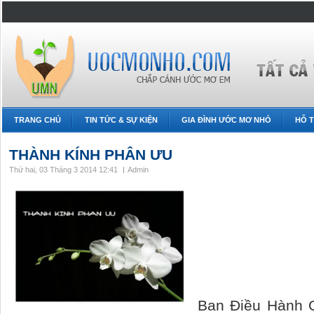
TRANG CHỦ
TIN TỨC & SỰ KIỆN
GIA ĐÌNH ƯỚC MƠ NHỎ
HỖ T
THÀNH KÍNH PHÂN ƯU
Thứ hai, 03 Tháng 3 2014 12:41
Admin
Ban Điều Hành 