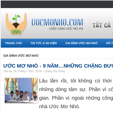
TRANG CHỦ
TIN TỨC & SỰ KIỆN
GIA ĐÌNH ƯỚC MƠ NHỎ
HỖ T
GIA ĐÌNH ƯỚC MƠ NHỎ
ƯỚC MƠ NHỎ - 9 NĂM…NHỮNG CHẶNG Đ
Thứ ba, 25 Tháng 7 2017 19:39
Đặng Thọ Dũng
Lâu lắm rồi, tôi không có thời 
những dòng tâm sự. Phần vì cô
gian. Phần vì ngoài những công
nhà Ước Mơ Nhỏ.