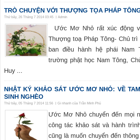
TRÒ CHUYỆN VỚI THƯỢNG TỌA PHÁP TÔN
Thứ bảy, 26 Tháng 7 2014 03:45
Admin
Ước Mơ Nhỏ rất xúc động và
Thượng toạ Pháp Tông- Chủ trì
ban điều hành hệ phái Nam 
trường phật học Nam Tông, Ch
Huy ...
NHẬT KÝ KHẢO SÁT ƯỚC MƠ NHỎ: VỀ TAM 
SINH NGHÈO
Thứ bảy, 05 Tháng 7 2014 11:56
Gi nhanh của Trần Minh Phú
Ước Mơ Nhỏ chuyển đến mọi ng
công tác khảo sát và hành trìn
cũng là muốn chuyển đến thông đ