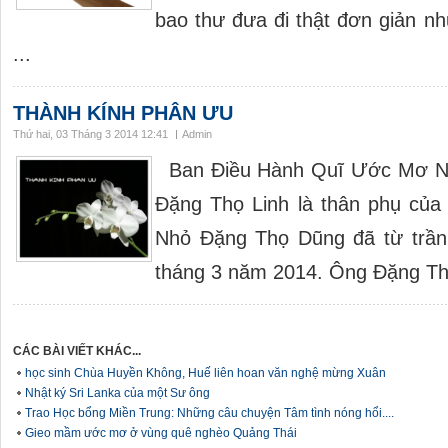
bao thư đưa đi thật đơn giản n
...
THÀNH KÍNH PHÂN ƯU
Thứ hai, 03 Tháng 3 2014 12:41
Admin
Ban Điều Hành Quĩ Ước Mơ Nhỏ
Đặng Thọ Linh là thân phụ của
Nhỏ Đặng Thọ Dũng đã từ trần 
tháng 3 năm 2014. Ông Đặng Thọ 
CÁC BÀI VIẾT KHÁC...
học sinh Chùa Huyền Không, Huế liên hoan văn nghệ mừng Xuân
Nhật ký Sri Lanka của một Sư ông
Trao Học bổng Miền Trung: Những câu chuyện Tâm tình nóng hổi....
Gieo mầm ước mơ ở vùng quê nghèo Quảng Thái