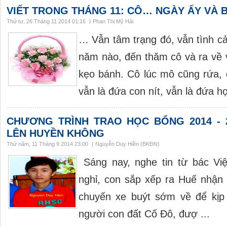
VIẾT TRONG THÁNG 11: CÔ… NGÀY ẤY VÀ B
Thứ tư, 26 Tháng 11 2014 01:16
Phan Thị Mỹ Hải
… Vẫn tâm trạng đó, vẫn tình 
năm nào, đến thăm cô và ra về v
kẹo bánh. Cô lúc mô cũng rứa, 
vẫn là đứa con nít, vẫn là đứa họ
CHƯƠNG TRÌNH TRAO HỌC BỔNG 2014 - 
LÊN HUYỀN KHÔNG
Thứ năm, 11 Tháng 9 2014 23:00
Nguyễn Duy Hiền (BKĐN)
Sáng nay, nghe tin từ bác Vi
nghỉ, con sắp xếp ra Huế nhận h
chuyến xe buýt sớm về để kịp
người con đất Cố Đô, đượ ...