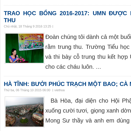
TRAO HỌC BỔNG 2016-2017: UMN ĐƯỢC 
THU
Chủ nhật, 18 Tháng 9 2016 13:25
Đoàn chúng tôi dành cả một buổ
rằm trung thu. Trường Tiểu học
và thi bày cỗ trung thu kết hợ
cho các cháu luôn. ...
HÀ TĨNH: BƯỞI PHÚC TRẠCH MỘT BAO; CÀ
Thứ ba, 06 Tháng 10 2015 06:00
viethoa
Bà Hòa, đại diện cho Hội Phậ
xuống cười tươi, giọng xanh dờn
Mong Sư thầy và anh em dùng lấ
...