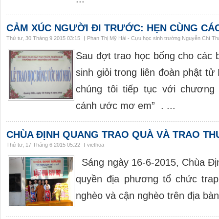
CẢM XÚC NGƯỜI ĐI TRƯỚC: HẸN CÙNG CÁ
Thứ tư, 30 Tháng 9 2015 03:15
Phan Thị Mỹ Hải - Cựu học sinh trường Nguyễn Chí T
Sau đợt trao học bổng cho các 
sinh giỏi trong liên đoàn phật
chúng tôi tiếp tục với chương
cánh ước mơ em” . ...
CHÙA ĐỊNH QUANG TRAO QUÀ VÀ TRAO 
Thứ tư, 17 Tháng 6 2015 05:22
viethoa
Sáng ngày 16-6-2015, Chùa Địn
quyền địa phương tổ chức tra
nghèo và cận nghèo trên địa bà