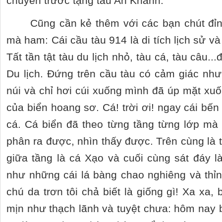
chuyến trước tặng tàu An Khánh.
Cũng cần kẻ thêm với các bạn chút đỉ
mà ham: Cái cầu tàu 914 là di tích lịch sử và
Tất tần tật tàu du lịch nhỏ, tàu cá, tàu câu.
Du lịch. Đứng trên cầu tàu có cảm giác nh
núi và chỉ hơi cúi xuống mình đã úp mặt xuố
của biển hoang sơ. Cá! trời ơi! ngay cái bến
cá. Cá biển đã theo từng tầng từng lớp mà
phân ra được, nhìn thấy được. Trên cùng l
giữa tầng là cá Xạo và cuối cùng sát đáy 
như những cái lá bàng chao nghiêng và thỉn
chú da trơn tôi chả biết là giống gì! Xa xa,
mịn như thạch lãnh và tuyệt chưa: hôm nay 