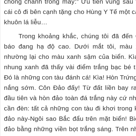
chòng chành trong mây:” Ưu tiên vùng sâu 
cái cô đi bên cạnh tặng cho Hùng Y Tế một cá
khuôn lá liễu…
Trong khoảng khắc, chúng tôi đã đến
báo đang hạ độ cao. Dưới mắt tôi, màu x
nhường lại cho màu xanh sậm của biển. Kì
nhung xanh đã thấy vài điểm trắng bạc bé t
Đó là những con tàu đánh cá! Kìa! Hòn Trứng 
nắng sớm. Côn Đảo đấy! Từ đất liền bay ra
đầu tiên và hòn đảo toàn đá trắng này cứ n
cần đèn: tất cả những con tàu đi khơi trong
đảo này-Ngôi sao Bắc đẩu trên mặt biển! B
đảo bằng những viền bọt trắng sáng. Trên n