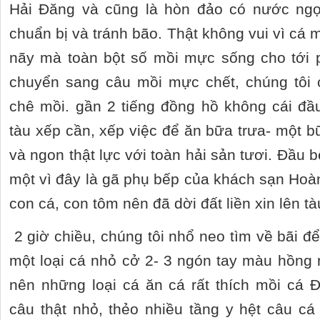
Hải Đăng và cũng là hòn đảo có nước ngọ
chuẩn bị và tránh bão. Thật không vui vì cá
nãy mà toàn bột số mồi mực sống cho tới p
chuyển sang câu mồi mực chết, chúng tôi
chê mồi. gần 2 tiếng đồng hồ không cái đầ
tàu xếp cần, xếp việc để ăn bữa trưa- một b
và ngon thật lực với toàn hải sản tươi. Đầu 
một vì đây là gã phụ bếp của khách sạn Ho
con cá, con tôm nên đã dời đất liền xin lên t
2 giờ chiều, chúng tôi nhổ neo tìm về bãi đ
một loại cá nhỏ cở 2- 3 ngón tay màu hồng
nên những loại cá ăn cá rất thích mồi cá 
câu thật nhỏ, thẻo nhiều tầng y hệt câu c