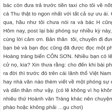
bác còn đưa trả trước tiền taxi cho tôi về 
cá Thu thật to ngon nhất với tất cả sự ưu á
qua, hầu như tôi chưa nói ra và bác H cũn
Hôm nay, post lại bài phóng sự nhiều kỳ này, 
cùng lời cảm ơn. Bản thân tôi, chuyến đi đư
bạn bè và bạn đọc cũng đã được đọc một phó
Hoàng tráng biển CÔN SƠN. Nhiều bạn có lẽ
cử nọ, kia? Xin thưa rằng: cho đến khi bài 
ra đời thì trước đó trên cái lãnh thổ Việt N
hay nhà văn nào thèm viết về một phóng sự câu
và dấn thân như vậy. (có lẽ không vì họ khô
nhiêu thứ Hoành văn Tráng khác nên chuyện c
phào hoặc không phải …gu chơi)