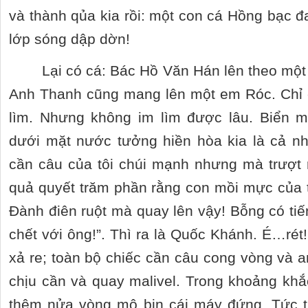
và thành qủa kia rồi: một con cá Hồng bạc đ
lớp sóng dập dờn!
Lại có cá: Bác Hồ Văn Hán lên theo một
Anh Thanh cũng mang lên một em Róc. Chỉ 
lìm. Nhưng không im lìm được lâu. Biển m
dưới mặt nước tưởng hiền hòa kia là cả 
cần câu của tôi chúi mạnh nhưng mà trượt 
quả quyết trăm phần rằng con mồi mực của tô
Đành điên ruột mà quay lên vậy! Bỗng có ti
chết với ông!”. Thì ra là Quốc Khánh. É…rét
xả re; toàn bộ chiếc cần câu cong vòng và
chịu cần và quay malivel. Trong khoảng khắc
thêm nửa vòng mô bin cái máy đứng. Tức 