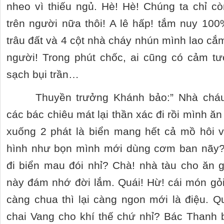
nheo vì thiếu ngủ. Hè! Hè! Chúng ta chỉ c
trên người nữa thôi! A lê hấp! tắm nuy 
trâu đất và 4 cột nhà cháy nhún mình lao cắ
người! Trong phút chốc, ai cũng có cảm t
sạch bụi trần…
Thuyền trưởng Khánh bảo:” Nhà cháu
các bác chiêu mát lại thần xác đi rồi mình ă
xuống 2 phát là biển mang hết cả mồ hôi vớ
hình như bọn mình mới dùng cơm ban nãy
đi biển mau đói nhỉ? Chà! nhà tàu cho ăn 
này đám nhớ đời lắm. Quái! Hừ! cái món gỏ
càng chua thì lại càng ngon mới là điệu.
chai Vang cho khí thế chứ nhỉ? Bác Thanh 