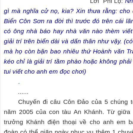
Lời Phi Lộ:
Nh
gì mà nghĩa cử nọ, kia? Xin thưa rằng: cho
Biển Côn Sơn ra đời thì trước đó trên cái l
có ông nhà báo hay nhà văn nào thèm viế
giải trí trên biển dài và dấn thân như vậy. (c
mà họ còn bận bao nhiêu thứ Hoành văn T
kéo chỉ là giải trí tầm phào hoặc không phả
tui viết cho anh em đọc chơi)
.
......
Chuyến đi câu Côn Đảo của 5 chúng t
năm 2005 của con tàu An Khánh. Từ giữa 
trưởng Khánh điện thoại về cho anh em b
đoàn có thể giãn ngày phục vụ thêm 1 chuyế