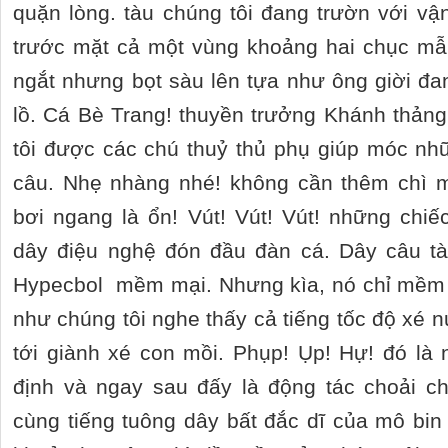
quặn lòng. tàu chúng tôi đang trườn với vận
trước mặt cả một vùng khoảng hai chục mẫ
ngắt nhưng bọt sàu lên tựa như ông giời đ
lồ. Cá Bè Trang! thuyền trưởng Khánh thản
tôi được các chú thuỷ thủ phụ giúp móc nh
câu. Nhẹ nhàng nhé! không cần thêm chì 
bơi ngang là ổn! Vút! Vút! Vút! những chi
dây điệu nghệ đón đầu đàn cá. Dây câu t
Hypecbol mềm mại. Nhưng kìa, nó chỉ mềm m
như chúng tôi nghe thấy cả tiếng tốc độ xé 
tới giành xé con mồi. Phụp! Ụp! Hự! đó là
định và ngay sau đấy là động tác choải c
cùng tiếng tuông dây bất đắc dĩ của mô bi