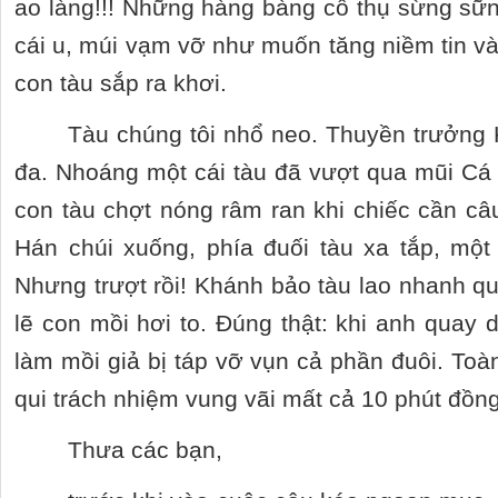
ao làng!!! Những hàng bàng cổ thụ sừng s
cái u, múi vạm vỡ như muốn tăng niềm tin 
con tàu sắp ra khơi.
Tàu chúng tôi nhổ neo. Thuyền trưởng 
đa. Nhoáng một cái tàu đã vượt qua mũi Cá
con tàu chợt nóng râm ran khi chiếc cần c
Hán chúi xuống, phía đuối tàu xa tắp, một
Nhưng trượt rồi! Khánh bảo tàu lao nhanh 
lẽ con mồi hơi to. Đúng thật: khi anh quay 
làm mồi giả bị táp vỡ vụn cả phần đuôi. Toà
qui trách nhiệm vung vãi mất cả 10 phút đồn
Thưa các bạn,