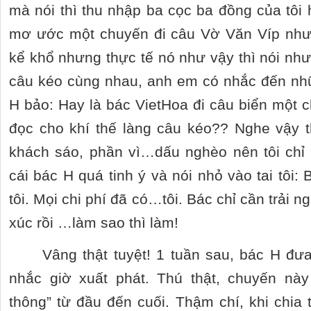
mà nói thì thu nhập ba cọc ba đồng của tôi 
mơ ước một chuyến đi câu Vờ Văn Víp như
kể khổ nhưng thực tế nó như vậy thì nói như
câu kéo cùng nhau, anh em có nhắc đến nh
H bảo: Hay là bác VietHoa đi câu biển một 
đọc cho khí thế làng câu kéo?? Nghe vậy t
khách sáo, phần vì…dấu nghèo nên tôi chỉ 
cái bác H quá tinh ý và nói nhỏ vào tai tôi:
tôi. Mọi chi phí đã có…tôi. Bác chỉ cần trải 
xúc rồi …làm sao thì làm!
Vâng thật tuyệt! 1 tuần sau, bác H đư
nhắc giờ xuất phát. Thú thật, chuyến nà
thông” từ đầu đến cuối. Thậm chí, khi chia