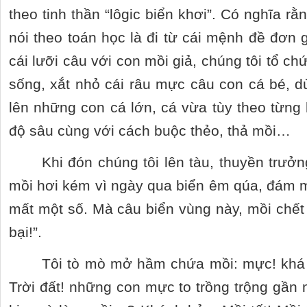
theo tinh thần “lôgic biển khơi”. Có nghĩa rằ
nói theo toán học là đi từ cái mệnh đề đơn g
cái lưỡi câu với con mồi giả, chúng tôi tổ 
sống, xắt nhỏ cái râu mực câu con cá bé, 
lên những con cá lớn, cá vừa tùy theo từng 
độ sâu cùng với cách buộc thẻo, thả mồi…
Khi đón chúng tôi lên tàu, thuyền trưở
mồi hơi kém vì ngày qua biển êm qúa, đám m
mất một số. Mà câu biển vùng này, mồi chết 
bại!”.
Tôi tò mò mở hầm chứa mồi: mực! khá
Trời đất! những con mực to trồng trộng gần