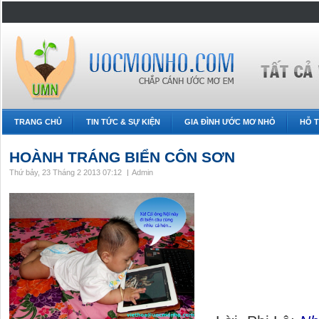
TRANG CHỦ
TIN TỨC & SỰ KIỆN
GIA ĐÌNH ƯỚC MƠ NHỎ
HỖ T
HOÀNH TRÁNG BIỂN CÔN SƠN
Thứ bảy, 23 Tháng 2 2013 07:12
Admin