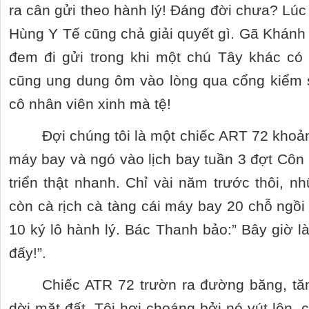
ra cân gửi theo hành lý! Đáng đời chưa? Lúc 
Hùng Y Tế cũng chả giải quyết gì. Gã Khánh m
đem đi gửi trong khi một chú Tây khác có 
cũng ung dung ôm vào lòng qua cổng kiểm s
cô nhân viên xinh mà tệ!
Đợi chúng tôi là một chiếc ART 72 khoả
máy bay và ngó vào lịch bay tuần 3 đợt Côn
triển thật nhanh. Chỉ vài năm trước thôi,
còn cà rịch cà tàng cái máy bay 20 chỗ ngồi 
10 ký lô hành lý. Bác Thanh bảo:” Bây giờ là
đấy!”.
Chiếc ATR 72 trườn ra đường băng, tăn
dời mặt đất. Tôi hơi choáng bởi nó vút lên,