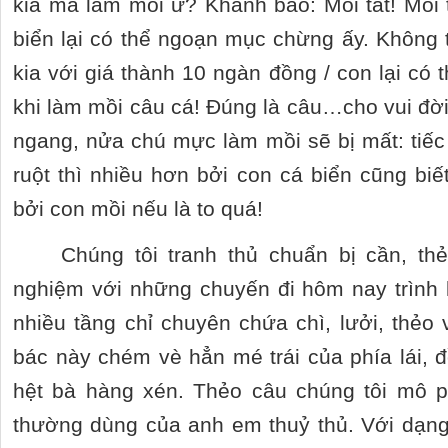
kia mà làm mồi ư? Khánh bảo: Mồi tất! Mồi t
biển lại có thể ngoạn mục chừng ấy. Không t
kia với giá thành 10 ngàn đồng / con lại có 
khi làm mồi câu cá! Đúng là câu…cho vui đời!
ngang, nửa chú mực làm mồi sẽ bị mất: tiếc 
ruột thì nhiều hơn bởi con cá biển cũng b
bởi con mồi nếu là to quá!
Chúng tôi tranh thủ chuẩn bị cần, t
nghiệm với những chuyến đi hôm nay trình 
nhiều tầng chỉ chuyên chứa chì, lưởi, thẻo
bác này chém vè hẳn mé trái của phía lái, 
hệt bà hàng xén. Thẻo câu chúng tôi mô p
thường dùng của anh em thuỷ thủ. Với dạng