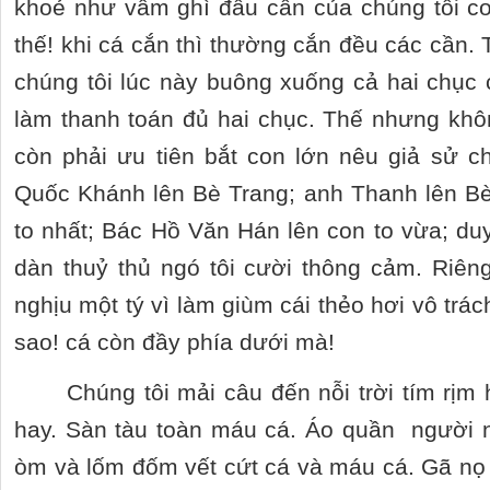
khoẻ như vâm ghì đầu cần của chúng tôi co
thế! khi cá cắn thì thường cắn đều các cần.
chúng tôi lúc này buông xuống cả hai chục 
làm thanh toán đủ hai chục. Thế nhưng khô
còn phải ưu tiên bắt con lớn nêu giả sử 
Quốc Khánh lên Bè Trang; anh Thanh lên Bè
to nhất; Bác Hồ Văn Hán lên con to vừa; duy 
dàn thuỷ thủ ngó tôi cười thông cảm. Riê
nghịu một tý vì làm giùm cái thẻo hơi vô tr
sao! cá còn đầy phía dưới mà!
Chúng tôi mải câu đến nỗi trời tím rị
hay. Sàn tàu toàn máu cá. Áo quần người 
òm và lốm đốm vết cứt cá và máu cá. Gã nọ 