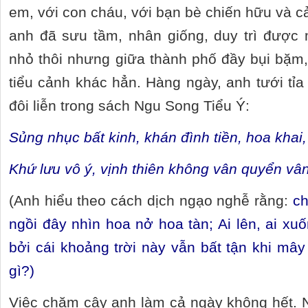
em, với con cháu, với bạn bè chiến hữu và 
anh đã sưu tầm, nhân giống, duy trì được
nhỏ thôi nhưng giữa thành phố đầy bụi bặm
tiểu cảnh khác hẳn. Hàng ngày, anh tưới tỉa 
đôi liễn trong sách Ngu Song Tiểu Ý:
Sủng nhục bất kinh, khán đình tiền, hoa khai,
Khứ lưu vô ý, vịnh thiên không vân quyển vâ
(Anh hiểu theo cách dịch ngạo nghễ rằng:
ch
ngồi đây nhìn hoa nở hoa tàn; Ai lên, ai xuố
bởi cái khoảng trời này vẫn bất tận khi mây
gì?)
Việc chăm cây anh làm cả ngày không hết. N