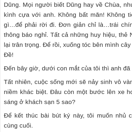
Dũng. Mọi người biết Dũng hay về Chùa, nh
kình cựa với anh. Không bất mãn! Không ti
gì…để phải rời đi. Đơn giản chỉ là…trái ch
thông báo nghỉ. Tất cả những huy hiệu, th
lại trân trọng. Để rồi, xuống tóc bên mình cây
Đề!
Đến bây giờ, dưới con mắt của tôi thì anh đ
Tất nhiên, cuộc sống mới sẽ nảy sinh vô và
niềm khác biệt. Đâu còn một bước lên xe h
sáng ở khách sạn 5 sao?
Để kết thúc bài bút ký này, tôi muốn nhủ 
cùng cuối.