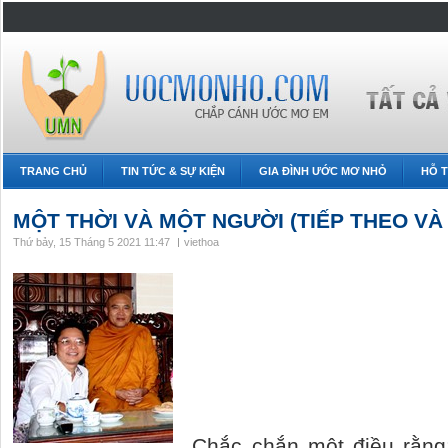
TRANG CHỦ
TIN TỨC & SỰ KIỆN
GIA ĐÌNH ƯỚC MƠ NHỎ
HỖ T
MỘT THỜI VÀ MỘT NGƯỜI (TIẾP THEO VÀ
Thứ bảy, 15 Tháng 5 2021 11:47
viethoa
Chắc chắn một điều rằng