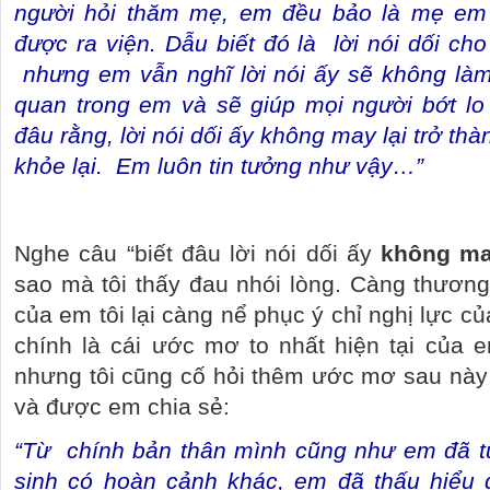
người hỏi thăm mẹ, em đều bảo là mẹ em
được ra viện. Dẫu biết đó là
lời nói dối ch
nhưng em vẫn nghĩ lời nói ấy sẽ không làm
quan trong em và sẽ giúp mọi người bớt lo 
đâu rằng, lời nói dối ấy không may lại trở th
khỏe lại.
Em luôn tin tưởng như vậy…”
Nghe câu “biết đâu lời nói dối ấy
không m
sao mà tôi thấy đau nhói lòng. Càng thươn
của em tôi lại càng nể phục ý chỉ nghị lực c
chính là cái ước mơ to nhất hiện tại của 
nhưng tôi cũng cố hỏi thêm ước mơ sau này
và được em chia sẻ:
“Từ
chính bản thân mình cũng như em đã t
sinh có hoàn cảnh khác, em đã thấu hiểu