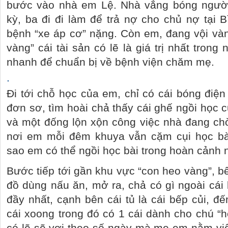
bước vào nhà em Lệ. Nhà vắng bóng người
kỳ, ba đi đi làm để trả nợ cho chủ nợ tại 
bệnh “xe áp cơ” nặng. Còn em, đang vội và
vàng” cái tài sản có lẽ là giá trị nhất trong
nhanh để chuẩn bị về bệnh viện chăm mẹ.
.
Đi tới chỗ học của em, chỉ có cái bóng điện
đơn sơ, tìm hoài chả thấy cái ghế ngồi học 
và một đống lộn xộn công việc nhà đang ch
nơi em mỗi đêm khuya vẫn cặm cụi học bài
sao em có thể ngồi học bài trong hoàn cảnh 
Bước tiếp tới gần khu vực “con heo vàng”, bên
đồ dùng nấu ăn, mở ra, chả có gì ngoài cái 
đầy nhất, cạnh bên cái tủ là cái bếp củi, 
cái xoong trong đó có 1 cái dành cho chú “h
có lẽ sẽ vơi theo số ngày mà mẹ em nằm viện