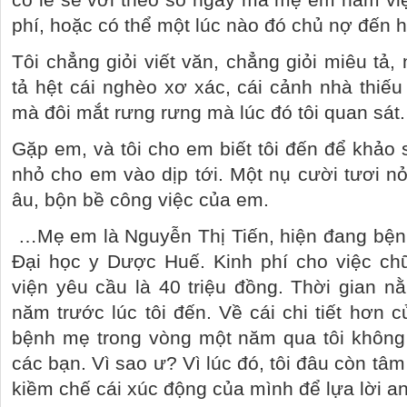
phí, hoặc có thể một lúc nào đó chủ nợ đến h
Tôi chẳng giỏi viết văn, chẳng giỏi miêu tả, 
tả hệt cái nghèo xơ xác, cái cảnh nhà thiế
mà đôi mắt rưng rưng mà lúc đó tôi quan sát.
Gặp em, và tôi cho em biết tôi đến để khả
nhỏ cho em vào dịp tới. Một nụ cười tươi nở
âu, bộn bề công việc của em.
…Mẹ em là Nguyễn Thị Tiến, hiện đang bệnh
Đại học y Dược Huế. Kinh phí cho việc c
viện yêu cầu là 40 triệu đồng. Thời gian n
năm trước lúc tôi đến. Về cái chi tiết hơn 
bệnh mẹ trong vòng một năm qua tôi không 
các bạn. Vì sao ư? Vì lúc đó, tôi đâu còn tâm 
kiềm chế cái xúc động của mình để lựa lời an