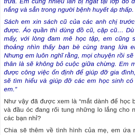
trưa. Em cũng nhiều lần bị ngất tại lớp do 
nắng và sẳn trong người bệnh huyết áp thấp.
Sách em xin sách cũ của các anh chị trước
được. Áo quần thì dùng đồ cũ, cặp cũ… Dù 
mấy, với lòng đam mê học tập, em cũng s
thoảng nhìn thấy bạn bè cùng trang lứa e
Nhưng em luôn nghĩ rằng, mọi chuyện rồi sẽ
thân là sẽ không bỏ cuộc giữa chừng. Em
được công việc ổn định để giúp đỡ gia đình
sẽ tìm hiểu và giúp đỡ các em học sinh c
em.”
Như vậy đã được xem là “mắt dành để học b
và đầu óc đang rối tung những lo lắng cho 
các bạn nhỉ?
Chia sẽ thêm về tình hình của mẹ, em ứa 