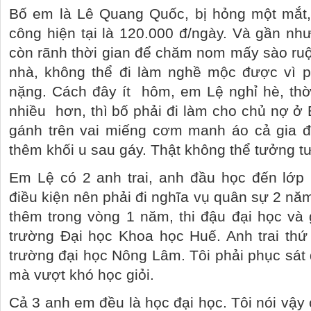
Bố em là Lê Quang Quốc, bị hỏng một mắt
công hiện tại là 120.000 đ/ngày. Và gần n
còn rãnh thời gian để chăm nom mấy sào ruộ
nhà, không thể đi làm nghề mộc được vì 
nặng. Cách đây ít
hôm, em Lệ nghỉ hè, th
nhiều
hơn, thì bố phải đi làm cho chủ nợ ở
gánh trên vai miếng cơm manh áo cả gia đ
thêm khối u sau gáy. Thật không thể tưởng tư
Em Lệ có 2 anh trai, anh đầu học đến lớp 
điều kiện nên phải đi nghĩa vụ quân sự 2 nă
thêm trong vòng 1 năm, thi đậu đại học và 
trường Đại học Khoa học Huế. Anh trai thứ
trường đại học Nông Lâm. Tôi phải phục sát 
mà vượt khó học giỏi.
Cả 3 anh em đều là học đại học. Tôi nói vậy