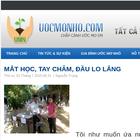
TRANG CHỦ
TIN TỨC & SỰ KIỆN
GIA ĐÌNH ƯỚC MƠ NHỎ
HỖ T
MẮT HỌC, TAY CHĂM, ĐẦU LO LẮNG
Thứ tư, 01 Tháng 7 2015 06:31
Nguyễn Trọng
Tôi như muốn ứa nư