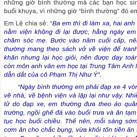
những giờ bình thường mà các bạn học si
buổi khuya, vì những giờ “bình thường” đó e
Em Lệ chia sẻ: “
Ba em thì đi làm xa, hai anh
nằm viện không đi lại được, hằng ngày em
chăm sóc mẹ. Bước vào năm cuối cấp, nên
thường mang theo sách vở về viện để tran
khăn nhưng lại học giỏi, nên được dạy toá
còn môn anh văn em học tại Trung Tâm Anh
dẫn dắt của cô Phạm Thị Như Ý”.
“Ngày bình thường em phải đạp xe 4 vò
về nhà, về bệnh viện và lặp lại như vậy. N
lử do đạp xe, em thường đưa theo áo quần
trường, ngồi ghế đá vào buổi trưa và ăn tạm
tục học buổi chiều. Thế nên, mỗi sáng sớ
cơm ăn cho chắc bụng, vừa khỏi tốn tiền ăn 