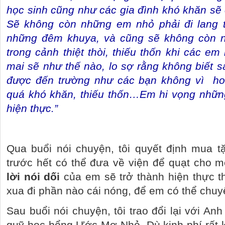
học sinh cũng như các gia đình khó khăn sẽ 
Sẽ không còn những em nhỏ phải đi lang 
những đêm khuya, và cũng sẽ không còn n
trong cảnh thiệt thòi, thiếu thốn khi các em
mai sẽ như thế nào, lo sợ rằng không biết
được đến trường như các bạn không vì
ho
quá khó khăn, thiếu thốn…Em hi vọng nhữn
hiện thực.”
Qua buổi nói chuyện, tôi quyết định mua t
trước hết có thể đưa về viện để quạt cho mẹ
lời nói dối
của em sẽ trở thành hiện thực th
xua đi phần nào cái nóng, để em có thể chuy
Sau buổi nói chuyện,
tôi trao đổi lại với A
quỹ học bổng Ước Mơ Nhỏ.
Dù kinh phí rấ