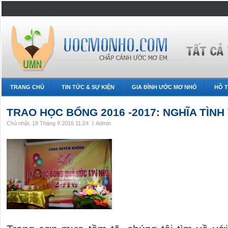
TRANG CHỦ
TIN TỨC & SỰ KIỆN
GIA ĐÌNH ƯỚC MƠ NHỎ
HỖ T
TRAO HỌC BỔNG 2016 -2017: NGHĨA TÌNH V
Chủ nhật, 18 Tháng 9 2016 11:24
Admin