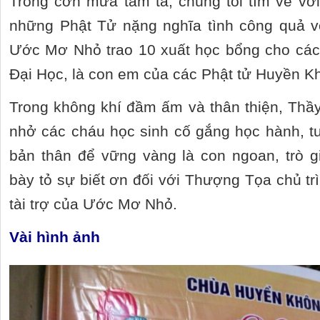
Trong cơn mưa tầm tã, chúng tôi tìm về với
những Phật Tử nặng nghĩa tình công quả v
Ước Mơ Nhỏ trao 10 xuất học bổng cho các e
Đại Học, là con em của các Phật tử Huyền K
Trong không khí đầm ấm và thân thiện, Thầ
nhở các cháu học sinh cố gắng học hành, t
bản thân để vững vàng là con ngoan, trò g
bày tỏ sự biết ơn đối với Thượng Tọa chủ t
tài trợ của Ước Mơ Nhỏ.
Vài hình ảnh