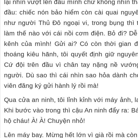
lại nhìn vượt lên đầu mình chứ không nhìn t
đầu: chiếc nón bảo hiểm còn cài quai nguyên
như người Thủ Đô ngoại vi, trong bụng thì
làm thế nào với cái nồi cơm điện. Bỏ đi? Dễ
kênh của mình! Gửi ai? Có còn thời gian 
thoáng kiêu hãnh, tôi quyết định giữ nguyên
Cứ đội trên đầu vì chân tay nặng nề vướng
người. Dù sao thì cái nhìn sao hỏa dành cho
viên đăng ký gửi hành lý rồi mà!
Qua cửa an ninh, tôi lỉnh kỉnh với máy ảnh,
Khi bước vào trong thì cậu An ninh đẩy ra: B
hộ cháu! À! À! Chuyện nhỏ!
Lên máy bay. Mừng hết lớn vì già rồi mà cò