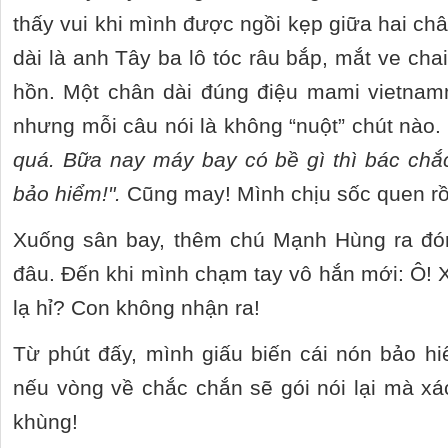
thấy vui khi mình được ngồi kẹp giữa hai ch
dài là anh Tây ba lô tóc râu bắp, mắt ve cha
hồn. Một chân dài đúng điệu mami vietnam
nhưng mỗi câu nói là không “nuột” chút nào
quá. Bữa nay máy bay có bề gì thì bác chắ
bảo hiểm!".
Cũng may! Mình chịu sốc quen rồ
Xuống sân bay, thêm chú Mạnh Hùng ra đó
đâu. Đến khi mình chạm tay vô hắn mới: Ô! 
lạ hỉ? Con không nhận ra!
Từ phút đấy, mình giấu biến cái nón bảo h
nếu vòng về chắc chắn sẽ gói nói lại mà xá
khùng!