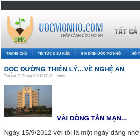
TRANG CHỦ
TIN TỨC & SỰ KIỆN
GIA ĐÌNH ƯỚC MƠ NHỎ
HỖ T
DỌC ĐƯỜNG THIÊN LÝ…VỀ NGHỆ AN
Thứ hai, 24 Tháng 9 2012 07:26
Admin
VÀI DÒNG TẢN MẠN...
Ngày 15/9/2012 với tôi là một ngày đáng nhớ