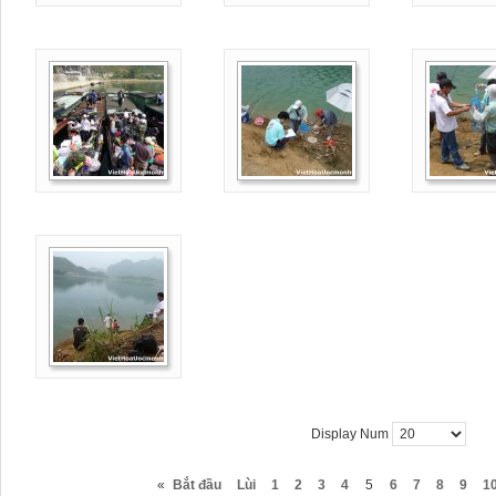
Display Num
«
Bắt đầu
Lùi
1
2
3
4
5
6
7
8
9
1