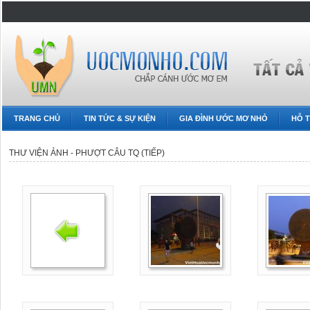
TRANG CHỦ
TIN TỨC & SỰ KIỆN
GIA ĐÌNH ƯỚC MƠ NHỎ
HỖ T
THƯ VIỆN ẢNH - PHƯỢT CÂU TQ (TIẾP)