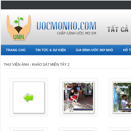
TRANG CHỦ
TIN TỨC & SỰ KIỆN
GIA ĐÌNH ƯỚC MƠ NHỎ
HỖ T
THƯ VIỆN ẢNH - KHẢO SÁT MIỀN TÂY 2