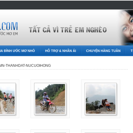
IA ĐÌNH ƯỚC MƠ NHỎ
HỖ TRỢ & NHÂN ÁI
CHUYỆN HÀNG TUẦN
T
; UMN-THANHDAT-NUCUOIHONG