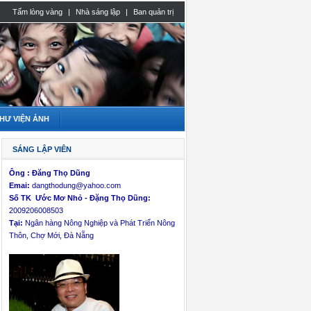
Tấm lòng vàng
|
Nhà sáng lập
|
Ban quản trị
HƯ VIỆN ẢNH
SÁNG LẬP VIÊN
Ông :
Đăng Thọ Dũng
Emai:
dangthodung@yahoo.com
Số TK Ước Mơ Nhỏ - Đặng Thọ Dũng:
2009206008503
Tại:
Ngân hàng Nông Nghiệp và Phát Triển Nông
Thôn, Chợ Mới, Đà Nẵng