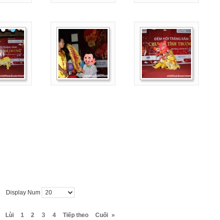
Display Num
Lùi
1
2
3
4
Tiếp theo
Cuối
»