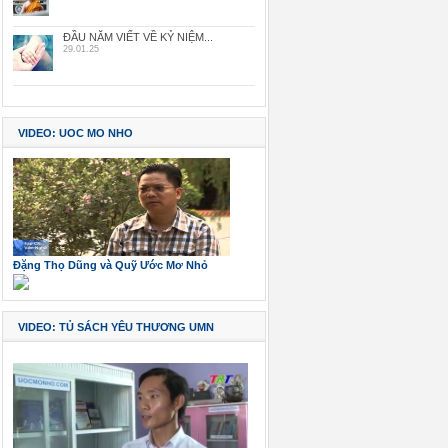
ĐẦU NĂM VIẾT VỀ KỶ NIỆM...
29.01.25
VIDEO: UOC MO NHO
Đặng Thọ Dũng và Quỹ Ước Mơ Nhỏ
VIDEO: TỦ SÁCH YÊU THƯƠNG UMN