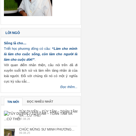
LỜI NGỎ
Sống là cho…
Triết học phương đông có câu:
“Làm cho mình
là làm cho cuộc sống, còn làm cho người là
làm cho cuộc đời!”
.
Với quan điểm nhân thiện, câu nói trên đã đi
xuyên suốt lịch sử và làm nền tảng nhân ái của
loài người. Đối với chúng tôi nó có một ý nghĩa
cực kỳ sâu sắc...
Đọc thêm...
ĐỌC NHIỀU NHẤT
TIN MỚI
TÙY DUYÊN – TÙY TÂM – TOÀN TÂM
VÀ ...CỨ THẾ!
07.08.26
CHÚC MỪNG SƯ MINH PHƯƠNG...
09.08.25