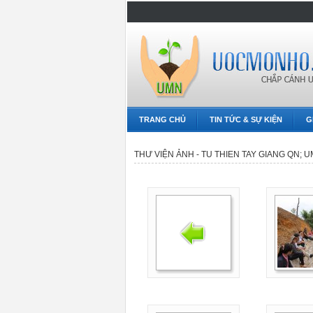
TRANG CHỦ
TIN TỨC & SỰ KIỆN
G
THƯ VIỆN ẢNH - TU THIEN TAY GIANG QN