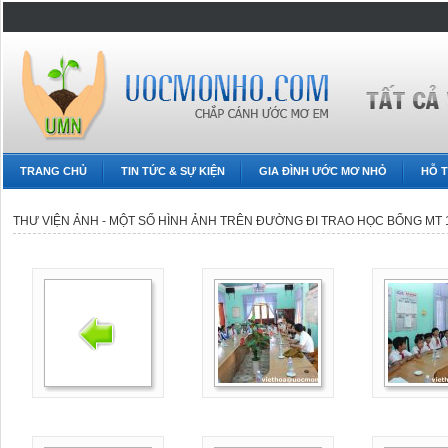
TRANG CHỦ
TIN TỨC & SỰ KIỆN
GIA ĐÌNH ƯỚC MƠ NHỎ
HỖ T
THƯ VIỆN ẢNH - MỘT SỐ HÌNH ẢNH TRÊN ĐƯỜNG ĐI TRAO HỌC BỔNG MT 