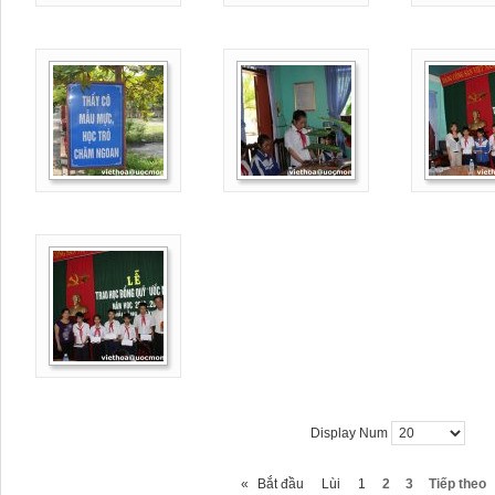
Display Num
«
Bắt đầu
Lùi
1
2
3
Tiếp theo