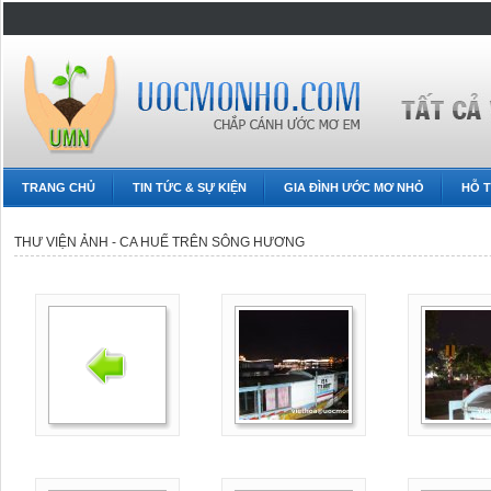
TRANG CHỦ
TIN TỨC & SỰ KIỆN
GIA ĐÌNH ƯỚC MƠ NHỎ
HỖ T
THƯ VIỆN ẢNH - CA HUẾ TRÊN SÔNG HƯƠNG