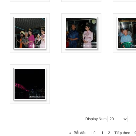
Display Num
«
Bắt đầu
Lùi
1
2
Tiếp theo