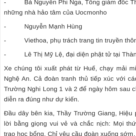
- Bà Nguyễn Phi Nga, Tổng giám đốc Thà
những nhà hảo tâm của Uocmonho
- Nguyễn Mạnh Hùng
- Viethoa, phụ trách trang tin truyền thô
- Lê Thị Mỹ Lệ, đại diện phật tử tại Thà
Xe chúng tôi xuất phát từ Huế, chạy mải miế
Nghệ An. Cả đoàn tranh thủ tiếp xúc với cá
Trường Nghi Long 1 và 2 để ngày hôm sau c
diễn ra đúng như dự kiến.
Đầu dây bên kia, Thầy Trường Giang, Hiệu 
lời bằng giọng vui vẻ và chắc nịch: Mọi th
trao học bổng. Chỉ yêu cầu đoàn xuống sớm