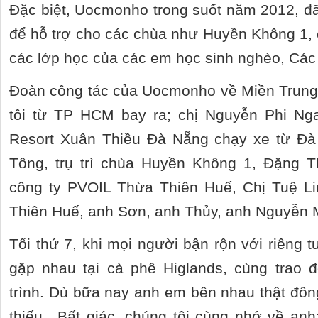
Đặc biệt, Uocmonho trong suốt năm 2012, đã
để hỗ trợ cho các chùa như Huyền Không 1,
các lớp học của các em học sinh nghèo, C
Đoàn công tác của Uocmonho về Miền Trung 
tôi từ TP HCM bay ra; chị Nguyễn Phi Nga
Resort Xuân Thiều Đà Nẵng chạy xe từ Đ
Tông, trụ trì chùa Huyền Không 1, Đặng 
công ty PVOIL Thừa Thiên Huế, Chị Tuệ L
Thiên Huế, anh Sơn, anh Thủy, anh Nguyễn 
Tối thứ 7, khi mọi người bận rộn với riêng t
gặp nhau tại cà phê Higlands, cùng trao 
trình. Dù bữa nay anh em bên nhau thật đôn
thiếu…Bất giác, chúng tôi cùng nhớ về a