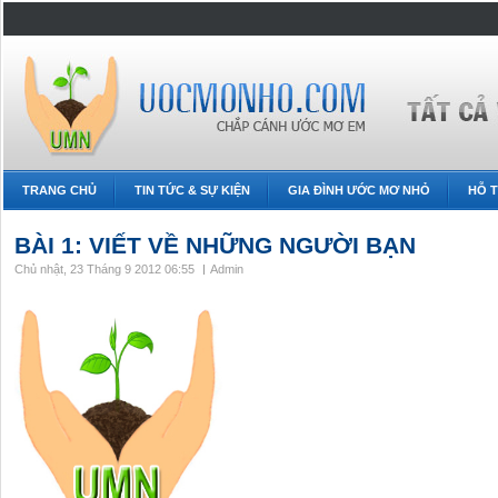
TRANG CHỦ
TIN TỨC & SỰ KIỆN
GIA ĐÌNH ƯỚC MƠ NHỎ
HỖ T
BÀI 1: VIẾT VỀ NHỮNG NGƯỜI BẠN
Chủ nhật, 23 Tháng 9 2012 06:55
Admin