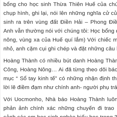
bổng cho học sinh Thừa Thiên Huế của chú
chụp hình, ghi lại, nói lên những nghĩa cử 
sinh ra trên vùng đất Điền Hải – Phong Điề
Anh vẫn thường nói với chúng tôi: Học bổng 
nông, vùng xa của Huế quí lắm) Với chiếc m
nhỏ, anh cặm cụi ghi chép và đặt những câu
Hoàng Thành có nhiều bút danh Hoàng Thà
Công, Hoàng Nông… Ai đã từng theo dõi báo
mục “ Sổ tay kinh tế” có những nhận định th
lời lẽ điềm đạm như chính anh- người phụ tr
Với Uocmonho, Nhà báo Hoàng Thành luôn ư
phản ảnh chính xác những chuyến đi trao
cảnh các em học sinh nghèo hiếu học trong 