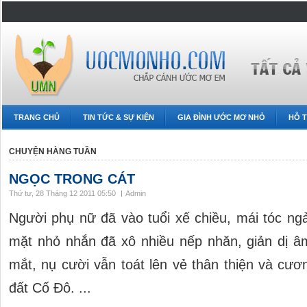
TRANG CHỦ
TIN TỨC & SỰ KIỆN
GIA ĐÌNH ƯỚC MƠ NHỎ
HỖ T
CHUYỆN HÀNG TUẦN
NGỌC TRONG CÁT
Thứ tư, 28 Tháng 12 2011 05:50
Admin
Người phụ nữ đã vào tuổi xế chiều, mái tóc ng
mặt nhỏ nhắn đã xô nhiều nếp nhăn, giản dị 
mắt, nụ cười vẫn toát lên vẻ thân thiện và cươ
đất Cố Đô. ...