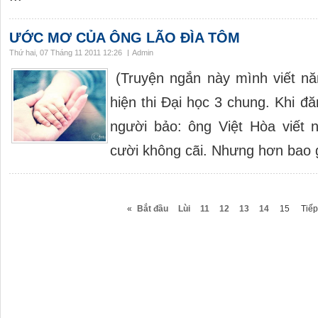
ƯỚC MƠ CỦA ÔNG LÃO ĐÌA TÔM
Thứ hai, 07 Tháng 11 2011 12:26
Admin
(Truyện ngắn này mình viết nă
hiện thi Đại học 3 chung. Khi đ
người bảo: ông Việt Hòa viết 
cười không cãi. Nhưng hơn bao g
«
Bắt đầu
Lùi
11
12
13
14
15
Tiếp