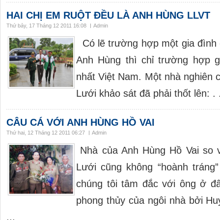
HAI CHỊ EM RUỘT ĐỀU LÀ ANH HÙNG LLVT
Thứ bảy, 17 Tháng 12 2011 16:08
Admin
Có lẽ trường hợp một gia đình
Anh Hùng thì chỉ trường hợp g
nhất Việt Nam. Một nhà nghiên c
Lưới khảo sát đã phải thốt lên: . .
CÂU CÁ VỚI ANH HÙNG HỒ VAI
Thứ hai, 12 Tháng 12 2011 06:27
Admin
Nhà của Anh Hùng Hồ Vai so v
Lưới cũng không “hoành tráng”
chúng tôi tâm đắc với ông ở đây
phong thủy của ngôi nhà bởi Hu
...