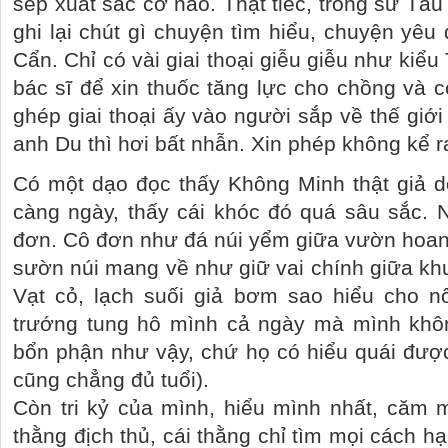
sếp xuất sắc cỡ nào. Thật tiếc, trong sử Tà
ghi lại chút gì chuyện tìm hiểu, chuyện y
Cẩn. Chỉ có vài giai thoại giễu giễu như kiể
bác sĩ để xin thuốc tăng lực cho chồng và c
ghép giai thoại ấy vào người sắp về thế giớ
anh Du thì hơi bất nhẫn. Xin phép không kể r
Có một dạo đọc thấy Không Minh thật giả d
càng ngày, thấy cái khóc đó quá sâu sắc. 
đơn. Cô đơn như đá núi yểm giữa vườn hoang.
sườn núi mang về như giữ vai chính giữa k
Vạt cỏ, lạch suối giả bơm sao hiểu cho n
trướng tung hô mình cả ngày mà mình khô
bổn phận như vậy, chứ họ có hiểu quái đượ
cũng chẳng đủ tuổi).
Còn tri kỷ của mình, hiểu mình nhất, căm mì
thằng địch thủ, cái thằng chỉ tìm mọi cách hạ