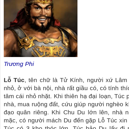
Trương Phi
Lỗ Túc
, tên chữ là Tử Kính, người xứ Lâm
nhỏ, ở với bà nội, nhà rất giầu có, có tính th
tâm cái nhỏ nhặt. Khi thiên hạ đại loạn, Túc 
nhà, mua ruộng đất, cứu giúp người nghèo kh
đạo quân riêng. Khi Chu Du lớn lên, nhà n
mặc, có người mách Du đến gặp Lỗ Túc xin 
Túc có 3 kho thóc lớn, Túc bảo Du lấy đi