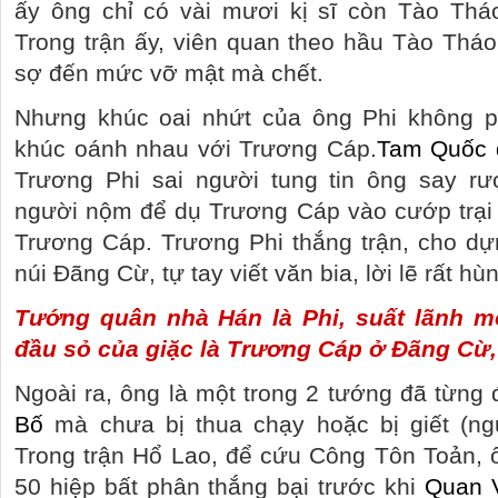
ấy ông chỉ có vài mươi kị sĩ còn Tào Thá
Trong trận ấy, viên quan theo hầu Tào Thá
sợ đến mức vỡ mật mà chết.
Nhưng khúc oai nhứt của ông Phi không p
khúc oánh nhau với Trương Cáp.
Tam Quốc 
Trương Phi sai người tung tin ông say rư
người nộm để dụ Trương Cáp vào cướp trại 
Trương Cáp. Trương Phi thắng trận, cho dự
núi Đãng Cừ, tự tay viết văn bia, lời lẽ rất h
Tướng quân nhà Hán là Phi, suất lãnh mộ
đầu sỏ của giặc là Trương Cáp ở Đãng Cừ
Ngoài ra, ông là một trong 2 tướng đã từng
Bố
mà chưa bị thua chạy hoặc bị giết (ng
Trong trận Hổ Lao, để cứu Công Tôn Toản, 
50 hiệp bất phân thắng bại trước khi
Quan 