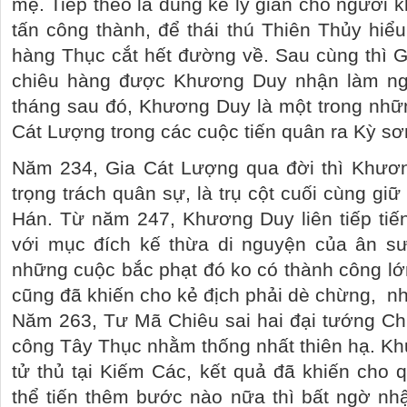
mẹ. Tiếp theo là dùng kế lý gián cho người
tấn công thành, để thái thú Thiên Thủy hi
hàng Thục cắt hết đường về. Sau cùng thì 
chiêu hàng được Khương Duy nhận làm ng
tháng sau đó, Khương Duy là một trong nhữ
Cát Lượng trong các cuộc tiến quân ra Kỳ sơn
Năm 234, Gia Cát Lượng qua đời thì Khươ
trọng trách quân sự, là trụ cột cuối cùng g
Hán. Từ năm 247, Khương Duy liên tiếp tiế
với mục đích kế thừa di nguyện của ân s
những cuộc bắc phạt đó ko có thành công l
cũng đã khiến cho kẻ địch phải dè chừng,
nh
Năm 263, Tư Mã Chiêu sai hai đại tướng Ch
công Tây Thục nhằm thống nhất thiên hạ. K
tử thủ tại Kiếm Các, kết quả đã khiến cho
thể tiến thêm bước nào nữa thì bất ngờ nh