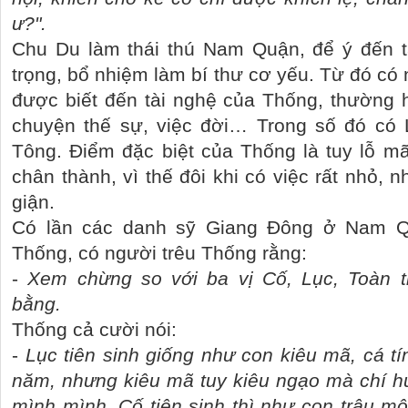
ư?".
Chu Du làm thái thú Nam Quận, để ý đến tà
trọng, bổ nhiệm làm bí thư cơ yếu. Từ đó có
được biết đến tài nghệ của Thống, thường
chuyện thế sự, việc đời… Trong số đó có 
Tông. Điểm đặc biệt của Thống là tuy lỗ mãn
chân thành, vì thế đôi khi có việc rất nhỏ,
giận.
Có lần các danh sỹ Giang Đông ở Nam Qu
Thống, có người trêu Thống rằng:
-
Xem chừng so với ba vị Cố, Lục, Toàn t
bằng.
Thống cả cười nói:
-
Lục tiên sinh giống như con kiêu mã, cá tí
năm, nhưng kiêu mã tuy kiêu ngạo mà chí h
mình mình. Cố tiên sinh thì như con trâu mộ