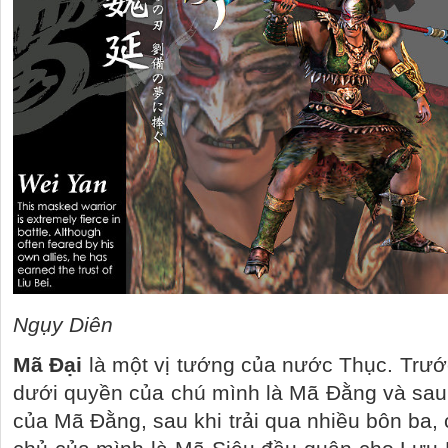
Ngụy Diên
Mã Đại
là một vị tướng của nước Thục. Trướ
dưới quyền của chú mình là Mã Đằng và sau đ
của Mã Đằng, sau khi trải qua nhiều bôn ba,