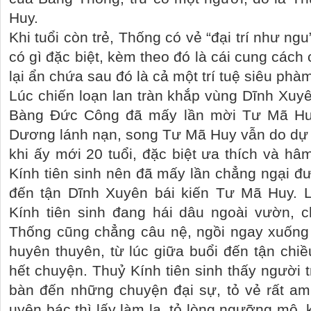
Huy.
Khi tuổi còn trẻ, Thống có vẻ “đại trí như ng
có gì đặc biệt, kèm theo đó là cái cung cách
lại ẩn chứa sau đó là cả một trí tuệ siêu phà
Lúc chiến loạn lan tràn khắp vùng Dĩnh Xuyê
Bàng Đức Công đã mấy lần mời Tư Mã Hu
Dương lánh nạn, song Tư Mã Huy vẫn do d
khi ấy mới 20 tuổi, đặc biệt ưa thích và h
Kính tiên sinh nên đã mấy lần chẳng ngại đ
đến tận Dĩnh Xuyên bái kiến Tư Mã Huy. 
Kính tiên sinh đang hái dâu ngoài vườn, 
Thống cũng chẳng câu nệ, ngồi ngay xuống
huyên thuyên, từ lúc giữa buổi đến tận chiề
hết chuyện. Thuỷ Kính tiên sinh thấy người t
bàn đến những chuyện đại sự, tỏ vẻ rất am 
uyên bác thì lấy làm lạ, tỏ lòng ngưỡng mộ,