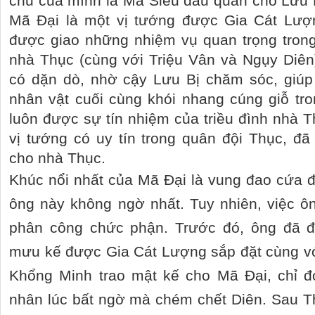
chủ của mình là Mã Siêu đầu quân cho Lưu 
Mã Đại là một vị tướng được Gia Cát Lượ
được giao những nhiệm vụ quan trọng trong
nhà Thục (cùng với Triệu Vân và Ngụy Diên
có dặn dò, nhờ cậy Lưu Bị chăm sóc, giúp
nhân vật cuối cùng khói nhang cúng giỗ tr
luôn được sự tín nhiệm của triều đình nhà T
vị tướng có uy tín trong quân đội Thục, đ
cho nhà Thục.
Khúc nổi nhất của Mã Đại là vung đao cứa đ
ông này không ngờ nhất. Tuy nhiên, việc ô
phân công chức phận. Trước đó, ông đã 
mưu kế được Gia Cát Lượng sắp đặt cùng v
Khổng Minh trao mật kế cho Mã Đại, chỉ đợ
nhân lúc bất ngờ mà chém chết Diên. Sau T