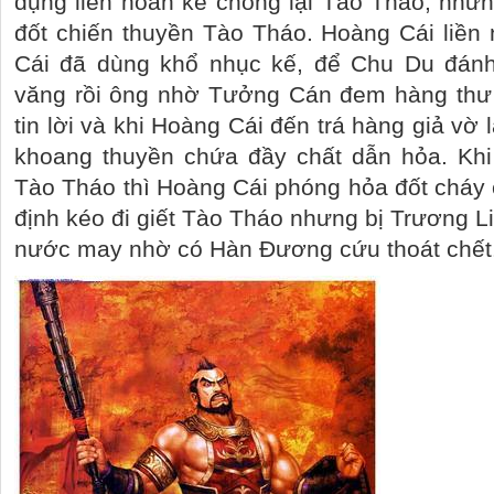
dụng liên hoàn kế chống lại Tào Tháo, nhưn
đốt chiến thuyền Tào Tháo. Hoàng Cái liền
Cái đã dùng khổ nhục kế, để Chu Du đánh 
văng rồi ông nhờ Tưởng Cán đem hàng thư
tin lời và khi Hoàng Cái đến trá hàng giả vờ 
khoang thuyền chứa đầy chất dẫn hỏa. Khi 
Tào Tháo thì Hoàng Cái phóng hỏa đốt cháy 
định kéo đi giết Tào Tháo nhưng bị Trương L
nước may nhờ có Hàn Đương cứu thoát chết