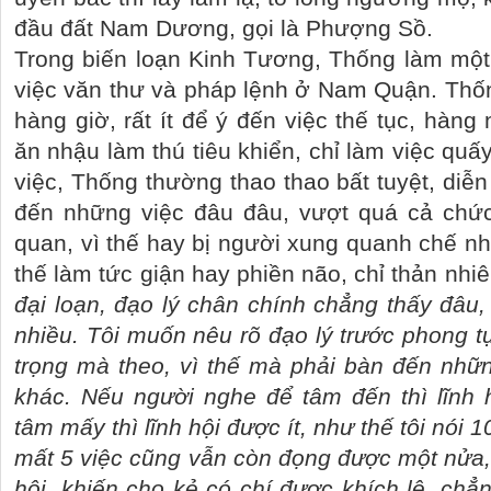
đầu đất Nam Dương, gọi là Phượng Sồ.
Trong biến loạn Kinh Tương, Thống làm một
việc văn thư và pháp lệnh ở Nam Quận. Thốn
hàng giờ, rất ít để ý đến việc thế tục, hàng 
ăn nhậu làm thú tiêu khiển, chỉ làm việc quấ
việc, Thống thường thao thao bất tuyệt, diễn
đến những việc đâu đâu, vượt quá cả chứ
quan, vì thế hay bị người xung quanh chế n
thế làm tức giận hay phiền não, chỉ thản nhiê
đại loạn, đạo lý chân chính chẳng thấy đâu, n
nhiều. Tôi muốn nêu rõ đạo lý trước phong 
trọng mà theo, vì thế mà phải bàn đến nhữn
khác. Nếu người nghe để tâm đến thì lĩnh 
tâm mấy thì lĩnh hội được ít, như thế tôi nói 
mất 5 việc cũng vẫn còn đọng được một nửa,
hội, khiến cho kẻ có chí được khích lệ, chẳn