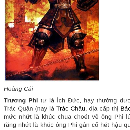
Hoàng Cái
Trương Phi
tự là
Ích Đức
, hay thường đư
Trác Quận (nay là
Trác Châu
, địa cấp thị
Bả
mức nhứt là khúc chua choét về ông Phi l
răng nhứt là khúc ông Phi gân cổ hét hậu q