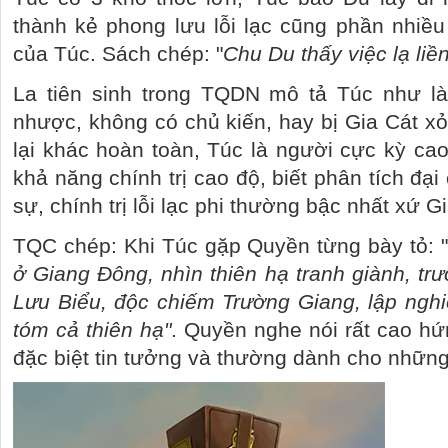
thành kẻ phong lưu lỗi lạc cũng phần nhiề
của Túc. Sách chép: "
Chu Du thấy việc lạ liề
La tiên sinh trong TQDN mô tả Túc như là
nhược, không có chủ kiến, hay bị Gia Cát xỏ
lại khác hoàn toàn, Túc là người cực kỳ ca
khả năng chính trị cao độ, biết phân tích đại
sự, chính trị lỗi lạc phi thường bậc nhất xứ G
TQC chép: Khi Túc gặp Quyền từng bày tỏ: 
ở Giang Đông, nhìn thiên hạ tranh giành, tr
Lưu Biểu, độc chiếm Trường Giang, lập ngh
tóm cả thiên hạ"
. Quyền nghe nói rất cao hứn
đặc biệt tin tưởng và thường dành cho những