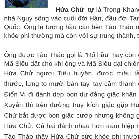
Hứa Chử
, tự là Trọng Khan
nhà Ngụy sống vào cuối đời Hán, đầu đời Tam
Quốc. Ông là tướng hầu cận bên Tào Tháo nổ
khỏe phi thường mà còn với sự trung thành, tậ
.
Ông được Tào Tháo gọi là "Hổ hầu" hay còn c
Mã Siêu đặt cho khi ông và Mã Siêu đại chiế
Hứa Chử người Tiêu huyện, được miêu tả
thước, lưng to mười bản tay, tay cầm thanh 
Điển Vi đi đánh dẹp bọn dư đảng giặc khă
Xuyên thì trên đường truy kích giặc gặp H
Chử bắt được bọn giặc cướp nhưng không g
Hứa Chử. Cả hai đánh nhau hơn trăm hiệp n
Tào Tháo thấy Hứa Chử sức khỏe phi thườ