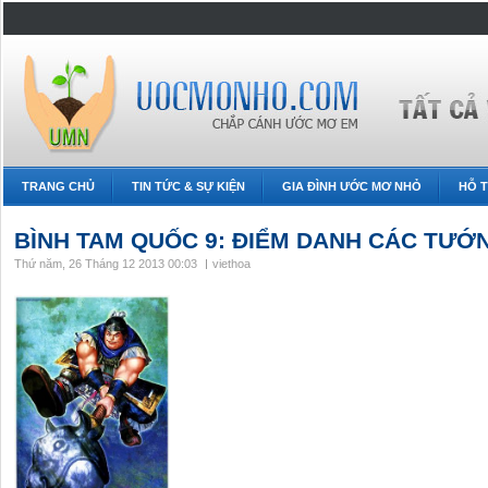
TRANG CHỦ
TIN TỨC & SỰ KIỆN
GIA ĐÌNH ƯỚC MƠ NHỎ
HỖ T
BÌNH TAM QUỐC 9: ĐIỂM DANH CÁC TƯỚNG
Thứ năm, 26 Tháng 12 2013 00:03
viethoa