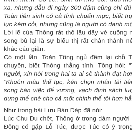
xa, nhưng dẫu đi ngày 300 dặm cũng chỉ đủ
Toàn tiên sinh có cả tính chuẩn mực, biết trọ
lực kém cỏi, nhưng cũng là người có danh một
Lời lẽ của Thống rất thô lậu đầy vẻ cuồng 
song bù lại là sự biểu thị rất chân thành
khác cáu giận.
Có một lần, Toàn Tông ngủ đêm lại chỗ 
chuyện, biết Thống thẳng tính, Tông hỏi: "
người, xin hỏi trong hai ta ai sẽ thành đạt hơ
"Khuôn mẫu thế tục, kén chọn nhân tài tiê
song bàn việc đế vương, vạch định sách lư
dựng thể chế cho cả một chỉnh thể tôi hơn hẳn
Như trong bài Lưu Bán Dép đã nói:
Lúc Chu Du chết, Thống ở trong đám người 
Đông có gặp Lỗ Túc, được Túc có ý trọng