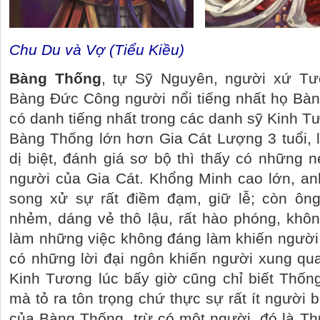
Chu Du và Vợ (Tiểu Kiều)
Bàng Thống
, tự Sỹ Nguyên, người xứ T
Bàng Đức Công người nổi tiếng nhất họ Bàn
có danh tiếng nhất trong các danh sỹ Kinh T
Bàng Thống lớn hơn Gia Cát Lượng 3 tuổi, 
dị biệt, đánh giá sơ bộ thì thấy có những n
người của Gia Cát. Khổng Minh cao lớn, anh
song xử sự rất điềm đạm, giữ lễ; còn ông
nhẻm, dáng vẻ thô lậu, rất hào phóng, khô
làm những việc không đáng làm khiến người 
có những lời đại ngôn khiến người xung qua
Kinh Tương lúc bấy giờ cũng chỉ biết Thố
mà tỏ ra tôn trọng chứ thực sự rất ít người 
của Bàng Thống, trừ có một người, đó là Th