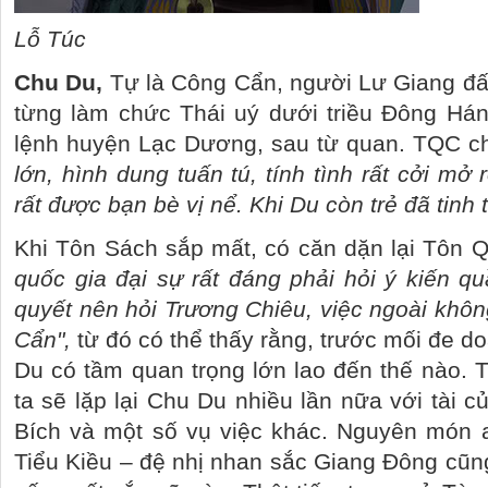
Lỗ Túc
Chu Du,
Tự là Công Cẩn, người Lư Giang đấ
từng làm chức Thái uý dưới triều Đông Hán
lệnh huyện Lạc Dương, sau từ quan. TQC c
lớn, hình dung tuấn tú, tính tình rất cởi mở r
rất được bạn bè vị nể. Khi Du còn trẻ đã tinh 
Khi Tôn Sách sắp mất, có căn dặn lại Tôn Q
quốc gia đại sự rất đáng phải hỏi ý kiến qu
quyết nên hỏi Trương Chiêu, việc ngoài khô
Cẩn",
từ đó có thể thấy rằng, trước mối đe d
Du có tầm quan trọng lớn lao đến thế nào.
ta sẽ lặp lại Chu Du nhiều lần nữa với tài c
Bích và một số vụ việc khác. Nguyên món
Tiểu Kiều – đệ nhị nhan sắc Giang Đông cũng 