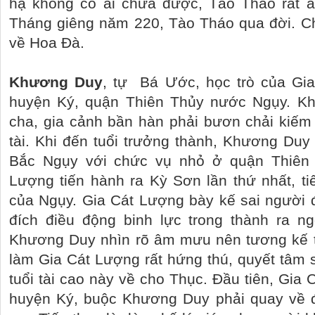
hạ không có ai chữa được, Tào Tháo rất â
Tháng giêng năm 220, Tào Tháo qua đời. Ch
về Hoa Đà.
Khương Duy
, tự
Bá Ước, học trò của Gi
huyện Ký, quận Thiên Thủy nước Ngụy. K
cha, gia cảnh bần hàn phải bươn chải kiếm
tài. Khi đến tuổi trưởng thành, Khương Du
Bắc Ngụy với chức vụ nhỏ ở quận Thiên 
Lượng tiến hành ra Kỳ Sơn lần thứ nhất, t
của Ngụy. Gia Cát Lượng bày kế sai người
đích điều động binh lực trong thành ra ng
Khương Duy nhìn rõ âm mưu nên tương kế t
làm Gia Cát Lượng rất hứng thú, quyết tâm s
tuổi tài cao này về cho Thục. Đầu tiên, Gia
huyện Ký, buộc Khương Duy phải quay về 