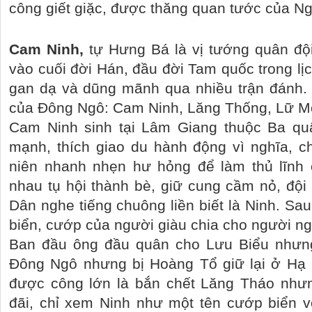
công giết giặc, được thăng quan tước của Ng
Cam Ninh,
tự Hưng Bá là vị tướng quân đ
vào cuối đời Hán, đầu đời Tam quốc trong lị
gan dạ và dũng mãnh qua nhiều trận đánh. 
của Đông Ngô: Cam Ninh, Lăng Thống, Lữ M
Cam Ninh sinh tại Lâm Giang thuộc Ba qu
mạnh, thích giao du hành động vì nghĩa, c
niên nhanh nhẹn hư hỏng để làm thủ lĩnh
nhau tụ hội thành bè, giữ cung cầm nỏ, đội
Dân nghe tiếng chuông liền biết là Ninh. S
biển, cướp của người giàu chia cho người n
Ban đầu ông đầu quân cho Lưu Biểu nhưn
Đông Ngô nhưng bị Hoàng Tổ giữ lại ở Hạ 
được công lớn là bắn chết Lăng Tháo như
đãi, chỉ xem Ninh như một tên cướp biển