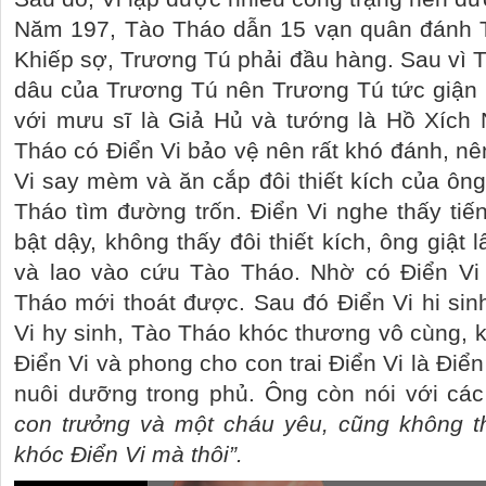
Năm 197, Tào Tháo dẫn 15 vạn quân đánh 
Khiếp sợ, Trương Tú phải đầu hàng. Sau vì T
dâu của Trương Tú nên Trương Tú tức giậ
với mưu sĩ là Giả Hủ và tướng là Hồ Xích 
Tháo có Điển Vi bảo vệ nên rất khó đánh, n
Vi say mèm và ăn cắp đôi thiết kích của ông
Tháo tìm đường trốn. Điển Vi nghe thấy tiế
bật dậy, không thấy đôi thiết kích, ông giật 
và lao vào cứu Tào Tháo. Nhờ có Điển Vi
Tháo mới thoát được. Sau đó Điển Vi hi sin
Vi hy sinh, Tào Tháo khóc thương vô cùng, k
Điển Vi và phong cho con trai Điển Vi là Đi
nuôi dưỡng trong phủ. Ông còn nói với cá
con trưởng và một cháu yêu, cũng không t
khóc Ðiển Vi mà thôi”.