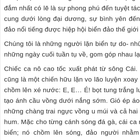
đắm nhất có lẽ là sự phong phú đến tuyệt t
cung dưới lòng đại dương, sự bình yên đến
đảo nổi tiếng được hiệp hội biển đảo thế giới
Chúng tôi là những người lặn biển tự do- n
những ngày cuối tuần tụ về, gom góp nhau lạ
Chiếc ca nô cao tốc xuất phát từ sông Cái.
cũng là một chiến hữu lặn vo lão luyện xoay
chồm lên xé nước: E, E… É! bọt tung trắng l
tạo ánh cầu vồng dưới nắng sớm. Gió ép áo
những chàng trai ngực vồng u múi và cả hai
hum. Mặc cho từng cánh sóng đá gà, cái ca
biển; nó chồm lên sóng, đảo người nhằ