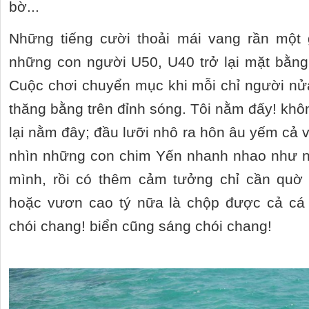
bờ...
Những tiếng cười thoải mái vang rần một
những con người U50, U40 trở lại mặt bằng
Cuộc chơi chuyển mục khi mỗi chỉ người nửa
thăng bằng trên đỉnh sóng. Tôi nằm đấy! khô
lại nằm đây; đầu lưỡi nhô ra hôn âu yếm cả 
nhìn những con chim Yến nhanh nhao như 
mình, rồi có thêm cảm tưởng chỉ cần quờ
hoặc vươn cao tý nữa là chộp được cả cá
chói chang! biển cũng sáng chói chang!