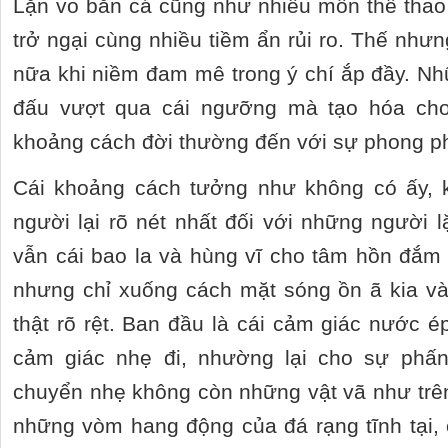
Lặn vo bắn cá cũng như nhiều môn thể thao g
trở ngại cùng nhiều tiềm ẩn rủi ro. Thế như
nữa khi niềm đam mê trong ý chí ắp đầy. N
đấu vượt qua cái ngưỡng mà tạo hóa cho
khoảng cách đời thường đến với sự phong ph
Cái khoảng cách tưởng như không có ấy, 
người lại rõ nét nhất đối với những người l
vẫn cái bao la và hùng vĩ cho tâm hồn đắm 
nhưng chỉ xuống cách mặt sóng ồn ã kia vài
thật rõ rệt. Ban đầu là cái cảm giác nước é
cảm giác nhẹ đi, nhường lại cho sự phấn
chuyển nhẹ không còn những vật vã như trên 
những vòm hang động của đá rạng tĩnh tại, c