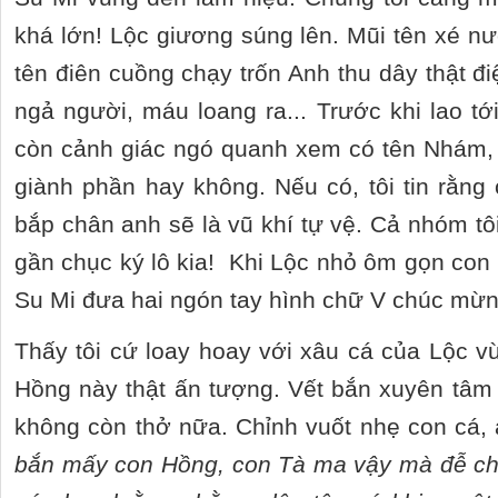
khá lớn! Lộc giương súng lên. Mũi tên xé nư
tên điên cuồng chạy trốn Anh thu dây thật đ
ngả người, máu loang ra... Trước khi lao t
còn cảnh giác ngó quanh xem có tên Nhám, t
giành phần hay không. Nếu có, tôi tin rằn
bắp chân anh sẽ là vũ khí tự vệ. Cả nhóm tô
gần chục ký lô kia!
Khi Lộc nhỏ ôm gọn con 
Su Mi đưa hai ngón tay hình chữ V chúc mừn
Thấy tôi cứ loay hoay với xâu cá của Lộc vừ
Hồng này thật ấn tượng. Vết bắn xuyên tâm
không còn thở nữa. Chỉnh vuốt nhẹ con cá, a
bắn mấy con Hồng, con Tà ma vậy mà đễ c