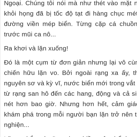
Ngoại. Chúng tôi nói mà như thét vào mặt 
khỏi họng đã bị tốc độ tạt đi hàng chục mé
đường viền mép biển. Từng cặp cá chuồn
trước mũi ca nô...
Ra khơi và lặn xuống!
Đó là một cụm từ đơn giản nhưng lại vô cù
chiến hữu lặn vo. Bởi ngoài rạng xa ấy,
nguyên sơ và kỳ vĩ, nước biển mới trong vắt
từ rạng san hô đến các hang, động và cả s
nét hơn bao giờ. Nhưng hơn hết, cảm gi
khám phá trong mỗi người bạn lặn trở nên t
nghiện...